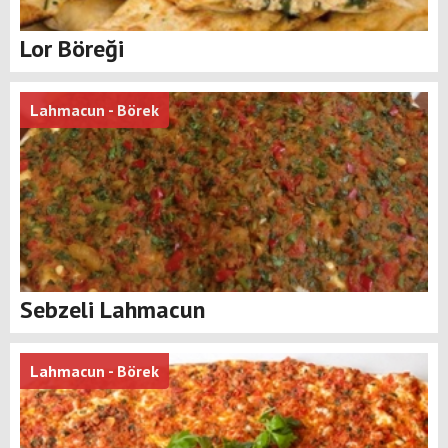
Lor Böreği
Lahmacun - Börek
Sebzeli Lahmacun
Lahmacun - Börek