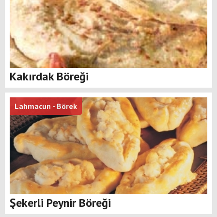
Kakırdak Böreği
Lahmacun - Börek
Şekerli Peynir Böreği