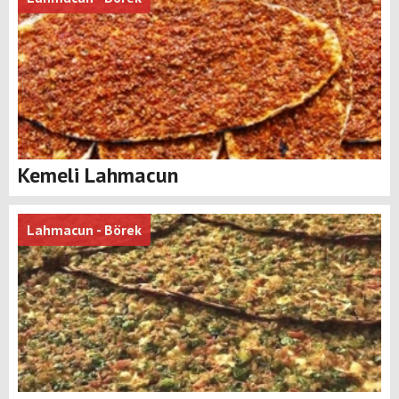
Kemeli Lahmacun
Lahmacun - Börek