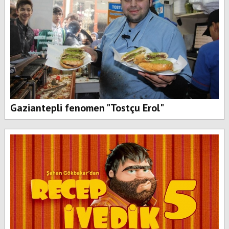
Gaziantepli fenomen "Tostçu Erol"