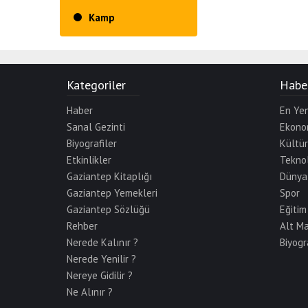
Kamp
Kategoriler
Haber
Haber
En Yen
Sanal Gezinti
Ekono
Biyografiler
Kültü
Etkinlikler
Teknol
Gaziantep Kitaplığı
Dünya
Gaziantep Yemekleri
Spor
Gaziantep Sözlüğü
Eğitim
Rehber
Alt M
Nerede Kalınır ?
Biyogr
Nerede Yenilir ?
Nereye Gidilir ?
Ne Alınır ?