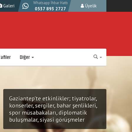
Whatsapp İhbar Hattı
Galeri
Üyelik
0537 893 2727
afiler
Diğer
Gaziantep'te etkinlikler; tiyatrolar,
konserler, sergiler, bahar şenlikleri,
spor müsabakaları, diplomatik
buluşmalar, siyasi görüşmeler