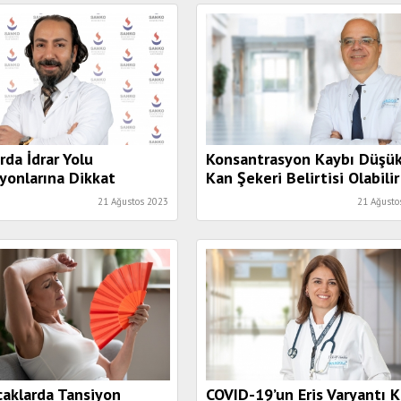
Değişikliği Büyük Önem
Taşıyor”
rda İdrar Yolu
Konsantrasyon Kaybı Düşü
yonlarına Dikkat
Kan Şekeri Belirtisi Olabilir
21 Ağustos 2023
21 Ağusto
ıcaklarda Tansiyon
COVID-19’un Eris Varyantı K