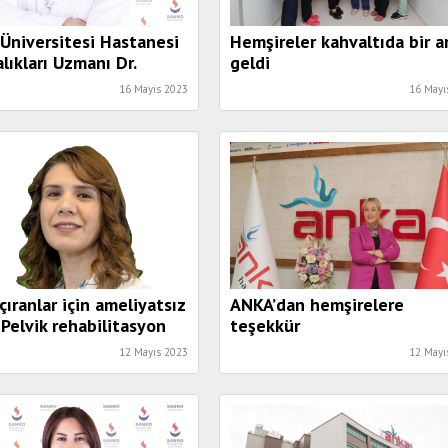
niversitesi Hastanesi
Hemşireler kahvaltıda bir a
alıkları Uzmanı Dr.
geldi
: “Biyolojik saat, yaşamı
16 Mayıs 2023
16 Mayı
amıza olanak sağlar”
çıranlar için ameliyatsız
ANKA’dan hemşirelere
Pelvik rehabilitasyon
teşekkür
12 Mayıs 2023
12 Mayı