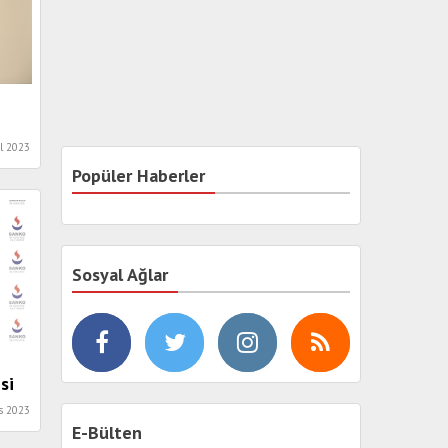
ül 2023
Popüler Haberler
Sosyal Ağlar
si
m
s 2023
E-Bülten