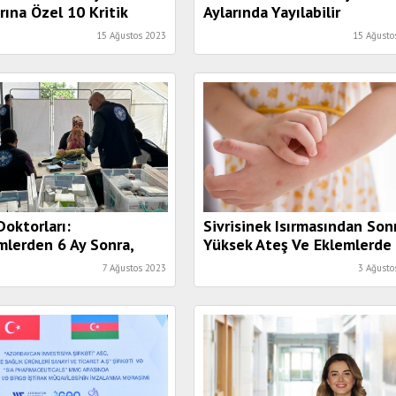
rına Özel 10 Kritik
Aylarında Yayılabilir
15 Ağustos 2023
15 Ağusto
oktorları:
Sivrisinek Isırmasından Son
lerden 6 Ay Sonra,
Yüksek Ateş Ve Eklemlerde
Hastalık Riski Halkın
Ağrı Varsa Mutlaka
7 Ağustos 2023
3 Ağusto
nı Tehdit Ediyor”
Doktorunuza Danışın