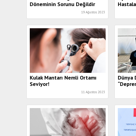
Döneminin Sorunu Değildir
Hastala
Uyarı!
19 Ağustos 2023
Kulak Mantarı Nemli Ortamı
Dünya D
Seviyor!
“Deprem
Salgın 
11 Ağustos 2023
Sağlığı