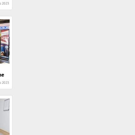
s 2023
me
s 2023