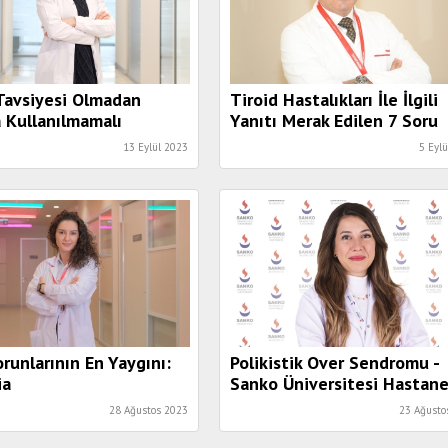
Tavsiyesi Olmadan
Tiroid Hastalıkları İle İlgili
 Kullanılmamalı
Yanıtı Merak Edilen 7 Soru
13 Eylül 2023
5 Eyl
runlarının En Yaygını:
Polikistik Over Sendromu -
ia
Sanko Üniversitesi Hastane
Kadın Hastalıkları Ve Doğu
28 Ağustos 2023
23 Ağusto
Uzmanı Opr. Dr. Almalı: “Bu
Rahatsızlıkta Yaşam Tarzı