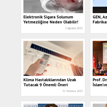
Elektronik Sigara Solunum
GEN, Az
Yetmezliğine Neden Olabilir!
Fabrika
2 Ağustos 2023
Klima Hastalıklarından Uzak
Prof. D
Tutacak 9 Önemli Öneri
İslam’ı
Tüm Dü
31 Temmuz 2023