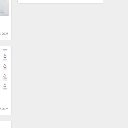
ABD İlk atom bombasını Japonya'nın Hiroşima
kentine attı. 80 bine yakın insan öldü. Bütün
kent yok oldu. Zamanla radyoaktivitenin yol
açtığı kanserler de dahil ölü sayısı 200 binin
üstüne çıktı.
(1945)
s 2023
Jamaika 307 yıl İngiliz egemenliğinde
yaşadıktan sonra bağımsızlığını kazandı.
(1962)
Başbakan Mesut Yılmaz, Samanlı Karakolu'nda
9 erin şehit edilmesinin ardından Irak'ın
kuzeyinde askeri harekata başlandığını
açıkladı.
(1991)
z 2023