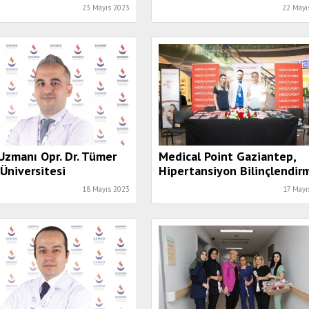
düzenlendi
23 Mayıs 2023
22 Mayı
 Uzmanı Opr. Dr. Tümer
Medical Point Gaziantep,
Üniversitesi
Hipertansiyon Bilinçlendir
esi’nde
Standı kurdu.
18 Mayıs 2023
17 Mayı