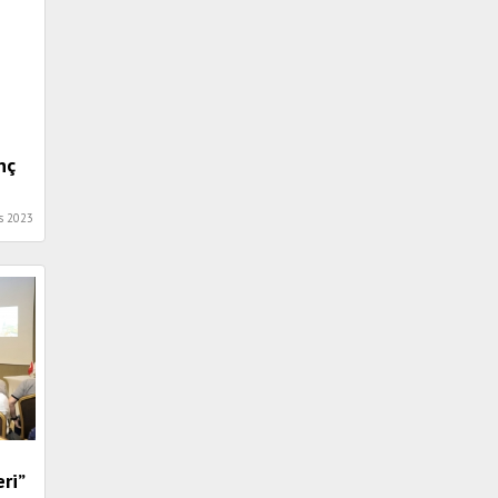
nç
s 2023
ri”