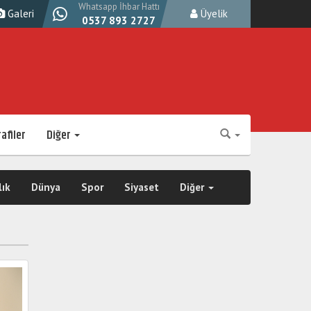
Whatsapp İhbar Hattı
Galeri
Üyelik
0537 893 2727
afiler
Diğer
lık
Dünya
Spor
Siyaset
Diğer