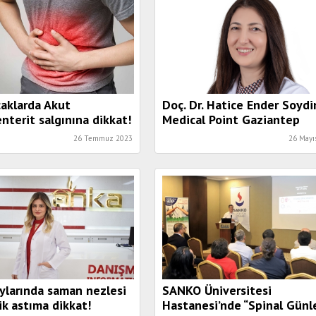
ıcaklarda Akut
Doç. Dr. Hatice Ender Soydi
nterit salgınına dikkat!
Medical Point Gaziantep
Hastanesi’nde
26 Temmuz 2023
26 Mayı
ylarında saman nezlesi
SANKO Üniversitesi
jik astıma dikkat!
Hastanesi’nde “Spinal Günle