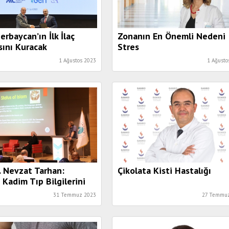
erbaycan’ın İlk İlaç
Zonanın En Önemli Nedeni
sını Kuracak
Stres
1 Ağustos 2023
1 Ağusto
r. Nevzat Tarhan:
Çikolata Kisti Hastalığı
n Kadim Tıp Bilgilerini
nyaya Taşımalıyız
31 Temmuz 2023
27 Temmu