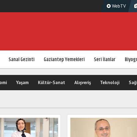
WebTV
Sanal Gezinti
Gaziantep Yemekleri
Seri İlanlar
Biyogr
omi
Yaşam
Kültür-Sanat
Alışveriş
Teknoloji
Sağ