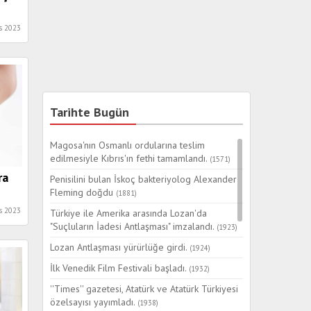
s 2023
Tarihte Bugün
Magosa'nın Osmanlı ordularına teslim
edilmesiyle Kıbrıs'ın fethi tamamlandı.
(1571)
ra
Penisilini bulan İskoç bakteriyolog Alexander
Fleming doğdu
(1881)
s 2023
Türkiye ile Amerika arasında Lozan'da
"Suçluların İadesi Antlaşması" imzalandı.
(1923)
Lozan Antlaşması yürürlüğe girdi.
(1924)
İlk Venedik Film Festivali başladı.
(1932)
''Times'' gazetesi, Atatürk ve Atatürk Türkiyesi
özelsayısı yayımladı.
(1938)