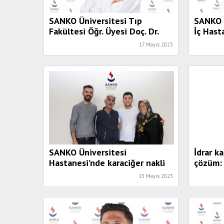
SANKO Üniversitesi Tıp
SANKO Ü
Fakültesi Öğr. Üyesi Doç. Dr.
İç Hast
Serçelik: “En önemli sağlık
Yıldırım
17 Mayıs 2023
sorunlarından biridir”
yakalam
SANKO Üniversitesi
İdrar ka
Hastanesi’nde karaciğer nakli
çözüm: 
13 Mayıs 2023