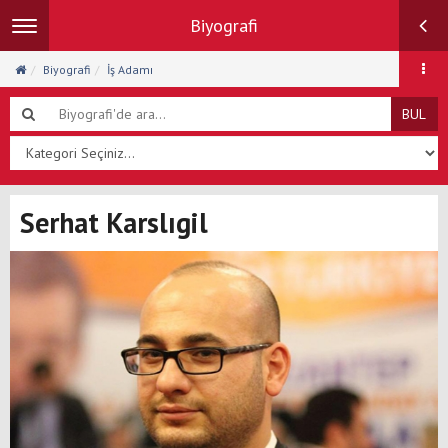
Biyografi
Toggle
navigation
Biyografi
İş Adamı
BUL
Serhat Karslıgil