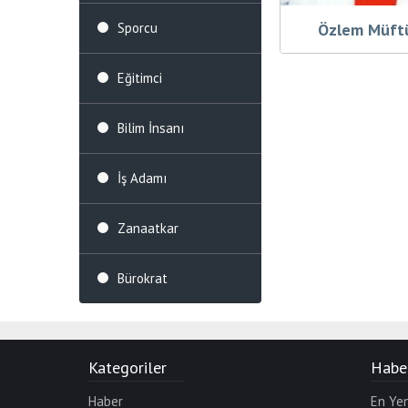
Özlem Müft
Sporcu
Eğitimci
Bilim İnsanı
İş Adamı
Zanaatkar
Bürokrat
Kategoriler
Haber
Haber
En Yen