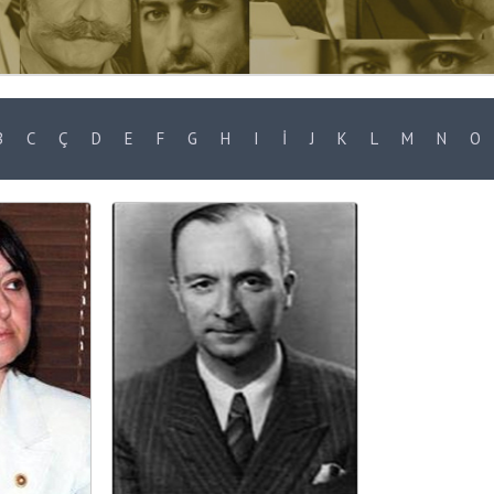
B
C
Ç
D
E
F
G
H
I
İ
J
K
L
M
N
O