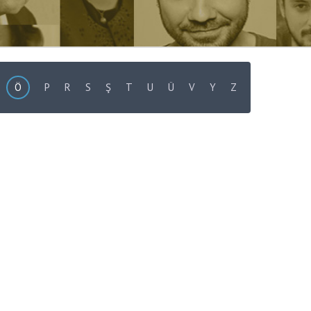
Ö
P
R
S
Ş
T
U
Ü
V
Y
Z