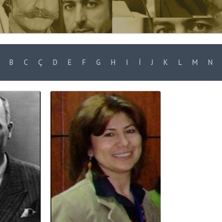
B
C
Ç
D
E
F
G
H
I
İ
J
K
L
M
N