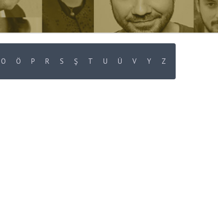
O
Ö
P
R
S
Ş
T
U
Ü
V
Y
Z