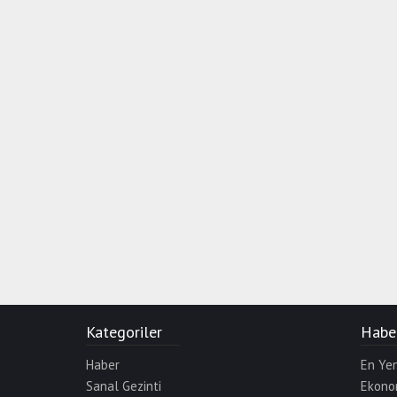
Kategoriler
Haber
Haber
En Yen
Sanal Gezinti
Ekono