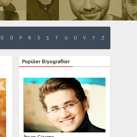
O
Ö
P
R
S
Ş
T
U
Ü
V
Y
Z
Popüler Biyografiler
İhsan Güvenç