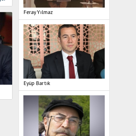
Feray Yılmaz
Eyüp Bartık