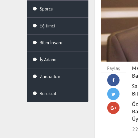
Sporcu
Eğitimci
Bilim İnsanı
İş Adamı
Me
Paylaş
Ba
Zanaatkar
Sa
Bi
Bürokrat
Öz
Ba
Üy
22