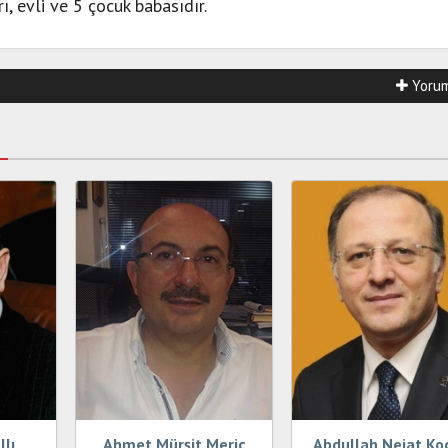
rı, evli ve 5 çocuk babasıdır.
Yorum
lı
Ahmet Mürşit Meriç
Abdullah Nejat Ko