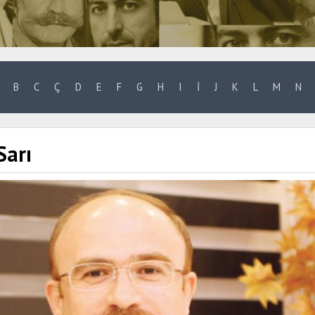
B
C
Ç
D
E
F
G
H
I
İ
J
K
L
M
N
arı