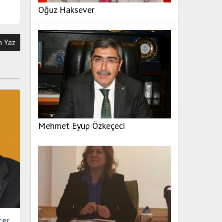
Oğuz Haksever
 Yaz
Mehmet Eyüp Özkeçeci
çer