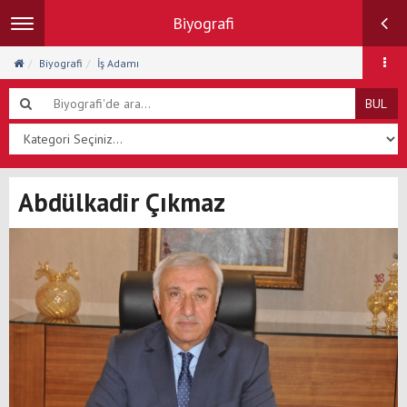
Biyografi
Toggle
navigation
Biyografi
İş Adamı
BUL
Abdülkadir Çıkmaz