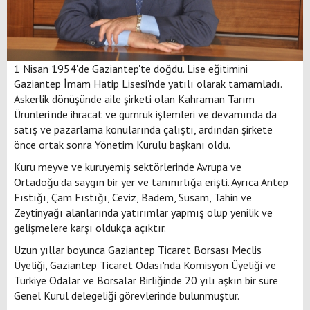
1 Nisan 1954'de Gaziantep'te doğdu. Lise eğitimini
Gaziantep İmam Hatip Lisesi'nde yatılı olarak tamamladı.
Askerlik dönüşünde aile şirketi olan Kahraman Tarım
Ürünleri'nde ihracat ve gümrük işlemleri ve devamında da
satış ve pazarlama konularında çalıştı, ardından şirkete
önce ortak sonra Yönetim Kurulu başkanı oldu.
Kuru meyve ve kuruyemiş sektörlerinde Avrupa ve
Ortadoğu'da saygın bir yer ve tanınırlığa erişti. Ayrıca Antep
Fıstığı, Çam Fıstığı, Ceviz, Badem, Susam, Tahin ve
Zeytinyağı alanlarında yatırımlar yapmış olup yenilik ve
gelişmelere karşı oldukça açıktır.
Uzun yıllar boyunca Gaziantep Ticaret Borsası Meclis
Üyeliği, Gaziantep Ticaret Odası'nda Komisyon Üyeliği ve
Türkiye Odalar ve Borsalar Birliğinde 20 yılı aşkın bir süre
Genel Kurul delegeliği görevlerinde bulunmuştur.