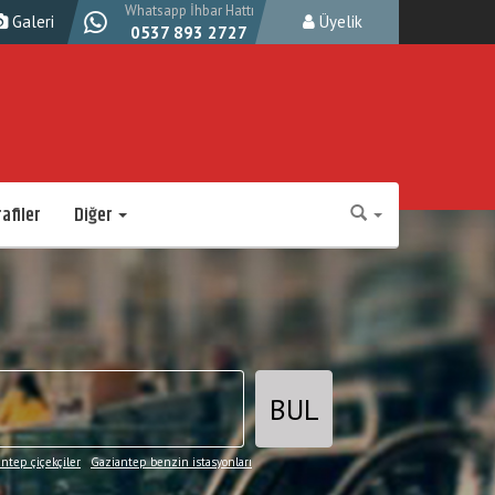
Whatsapp İhbar Hattı
Galeri
Üyelik
0537 893 2727
afiler
Diğer
BUL
ntep çiçekçiler
Gaziantep benzin istasyonları