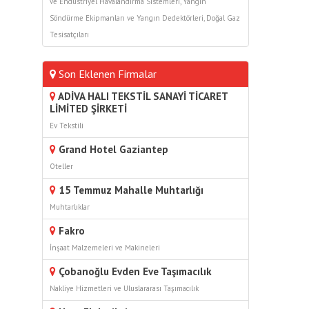
ve Endüstriyel Havalandırma Sistemleri
,
Yangın
Söndürme Ekipmanları ve Yangın Dedektörleri
,
Doğal Gaz
Tesisatçıları
Son Eklenen Firmalar
ADİVA HALI TEKSTİL SANAYİ TİCARET
LİMİTED ŞİRKETİ
Ev Tekstili
Grand Hotel Gaziantep
Oteller
15 Temmuz Mahalle Muhtarlığı
Muhtarlıklar
Fakro
İnşaat Malzemeleri ve Makineleri
Çobanoğlu Evden Eve Taşımacılık
Nakliye Hizmetleri ve Uluslararası Taşımacılık