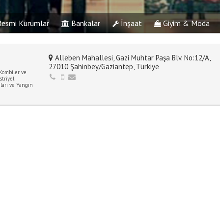
esmi Kurumlar
Bankalar
İnşaat
Giyim & Moda
Alleben Mahallesi, Gazi Muhtar Paşa Blv. No:12/A,
27010 Şahinbey/Gaziantep, Türkiye
Kombiler ve
triyel
arı ve Yangın