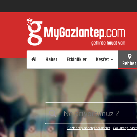
Haber
Etkinlikler
Keşfet
Rehber
Gaziantep nöbetçi eczaneler
Gaziantep hast