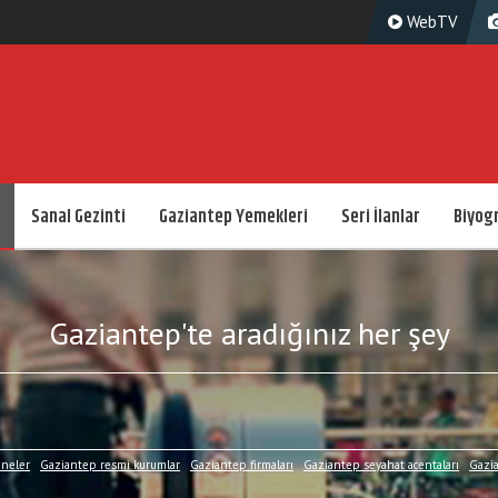
WebTV
Sanal Gezinti
Gaziantep Yemekleri
Seri İlanlar
Biyogr
Gaziantep'te aradığınız her şey
aneler
Gaziantep resmi kurumlar
Gaziantep firmaları
Gaziantep seyahat acentaları
Gazia