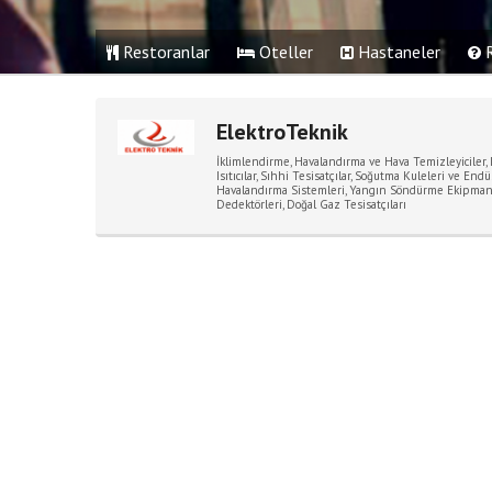
Restoranlar
Oteller
Hastaneler
R
ElektroTeknik
İklimlendirme, Havalandırma ve Hava Temizleyiciler
,
Isıtıcılar
,
Sıhhi Tesisatçılar
,
Soğutma Kuleleri ve Endüs
Havalandırma Sistemleri
,
Yangın Söndürme Ekipmanl
Dedektörleri
,
Doğal Gaz Tesisatçıları