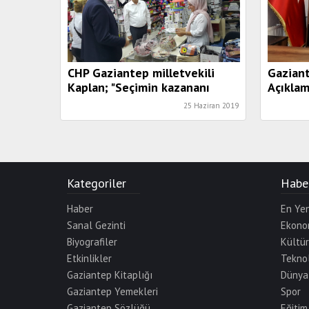
CHP Gaziantep milletvekili
Gaziant
Kaplan; "Seçimin kazananı
Açıklam
Türkiye oldu"
25 Haziran 2019
Kategoriler
Haber
Haber
En Yen
Sanal Gezinti
Ekono
Biyografiler
Kültü
Etkinlikler
Teknol
Gaziantep Kitaplığı
Dünya
Gaziantep Yemekleri
Spor
Gaziantep Sözlüğü
Eğitim