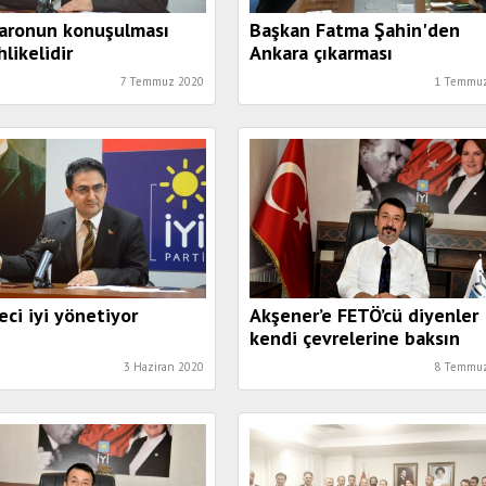
baronun konuşulması
Başkan Fatma Şahin'den
likelidir
Ankara çıkarması
7 Temmuz 2020
1 Temmuz
eci iyi yönetiyor
Akşener’e FETÖ’cü diyenler
kendi çevrelerine baksın
3 Haziran 2020
8 Temmuz