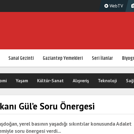
WebTV
Sanal Gezinti
Gaziantep Yemekleri
Seri İlanlar
Biyogr
omi
Yaşam
Kültür-Sanat
Alışveriş
Teknoloji
Sağ
kanı Gül’e Soru Önergesi
aşdoğan, yerel basının yaşadığı sıkıntılar konusunda Adalet
miyle soru önergesi verdi...