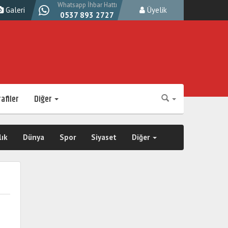
Whatsapp İhbar Hattı
Galeri
Üyelik
0537 893 2727
afiler
Diğer
lık
Dünya
Spor
Siyaset
Diğer