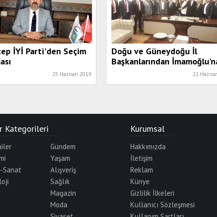
ep İYİ Parti'den Seçim
Doğu ve Güneydoğu İl
ası
Başkanlarından İmamoğlu’n
büyük destek
25 Haziran 2019
21 Hazira
 Kategorileri
Kurumsal
iler
Gündem
Hakkımızda
mi
Yaşam
İletişim
r-Sanat
Alışveriş
Reklam
oji
Sağlık
Künye
Magazin
Gizlilik İlkeleri
Moda
Kullanıcı Sözleşmesi
Siyaset
Kullanım Şartları