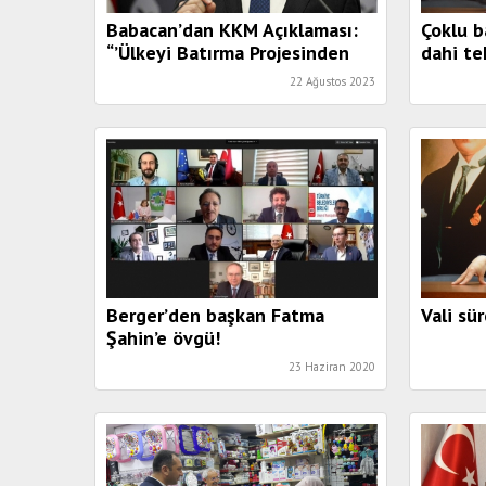
Babacan’dan KKM Açıklaması:
Çoklu 
“’Ülkeyi Batırma Projesinden
dahi teh
Çıkma Çabası Olumlu. Ancak
22 Ağustos 2023
Sayın Erdoğan’da bu İradeyi
Görmüyorum”
Berger’den başkan Fatma
Vali sür
Şahin’e övgü!
23 Haziran 2020