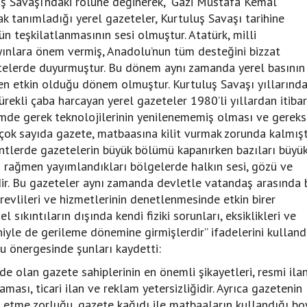
uş Savaşı’ndaki rolüne değinerek, “Gazi Mustafa Kemal
rak tanımladığı yerel gazeteler, Kurtuluş Savaşı tarihine
 teşkilatlanmasının sesi olmuştur. Atatürk, milli
ınlara önem vermiş, Anadolu’nun tüm desteğini bizzat
zetelerde duyurmuştur. Bu dönem aynı zamanda yerel basının
e en etkin olduğu dönem olmuştur. Kurtuluş Savaşı yıllarınd
ürekli çaba harcayan yerel gazeteler 1980’li yıllardan itiba
emde gerek teknolojilerinin yenilenememiş olması ve gerek
 çok sayıda gazete, matbaasına kilit vurmak zorunda kalmıştı
ntlerde gazetelerin büyük bölümü kapanırken bazıları büyü
a rağmen yayımlandıkları bölgelerde halkın sesi, gözü ve
r. Bu gazeteler aynı zamanda devletle vatandaş arasında b
evlileri ve hizmetlerinin denetlenmesinde etkin birer
l sıkıntıların dışında kendi fiziki sorunları, eksiklikleri ve
iyle de gerileme dönemine girmişlerdir” ifadelerini kullandı
u önergesinde şunları kaydetti:
de olan gazete sahiplerinin en önemli şikayetleri, resmi ila
ası, ticari ilan ve reklam yetersizliğidir. Ayrıca gazetenin
etme zorluğu, gazete kağıdı ile matbaaların kullandığı bo