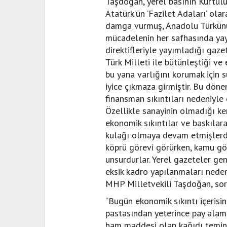
Taşdoğan, yerel basının Kurtul
Atatürk’ün ’Fazilet Adaları’ ola
damga vurmuş, Anadolu Türkünün
mücadelenin her safhasında yay
direktifleriyle yayımladığı ga
Türk Milleti ile bütünleştiği v
bu yana varlığını korumak için s
iyice çıkmaza girmiştir. Bu dön
finansman sıkıntıları nedeniyle
Özellikle sanayinin olmadığı ke
ekonomik sıkıntılar ve baskılar
kulağı olmaya devam etmişlerdi
köprü görevi görürken, kamu gör
unsurdurlar. Yerel gazeteler gene
eksik kadro yapılanmaları neden
MHP Milletvekili Taşdoğan, sor
“Bugün ekonomik sıkıntı içerisin
pastasından yeterince pay alamam
ham maddesi olan kağıdı temin 