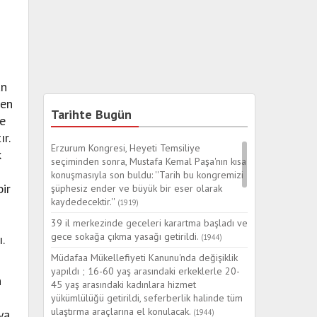
an
ren
Tarihte Bugün
se
r.
Erzurum Kongresi, Heyeti Temsiliye
k
seçiminden sonra, Mustafa Kemal Paşa'nın kısa
konuşmasıyla son buldu: ''Tarih bu kongremizi
ir
şüphesiz ender ve büyük bir eser olarak
kaydedecektir.''
(1919)
39 il merkezinde geceleri karartma başladı ve
gece sokağa çıkma yasağı getirildi.
.
(1944)
Müdafaa Mükellefiyeti Kanunu'nda değişiklik
yapıldı ; 16-60 yaş arasındaki erkeklerle 20-
n
45 yaş arasındaki kadınlara hizmet
yükümlülüğü getirildi, seferberlik halinde tüm
ulaştırma araçlarına el konulacak.
ya
(1944)