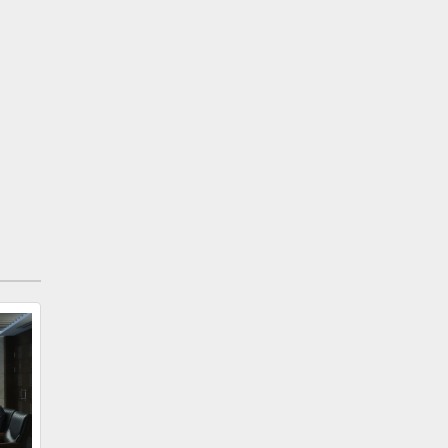
Kenya ve Tanzanya'daki ABD elçiliklerine
bomba atıldı; 224 kişi öldü.
(1998)
Tarihi eser kaçakçılığından 4,5 yıl hapse
mahkum olduktan sonra Türkiye'den kaçan
Ayşegül Tecimer için kırmızı bülten çıkarıldı.
15 Temmuz 2001'de Tecimer, Fas-Marakeş'te
gözaltına alındı. 16 Temmuzda tutuklandı. 5
Eylülde serbest bırakıldı. 11 Eylülde Fas,
Türkiye'nin iade başvurusunu reddetti.
(1998)