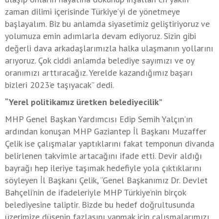
zaman dilimi içerisinde Türkiye’yi de yönetmeye
başlayalım. Biz bu anlamda siyasetimiz geliştiriyoruz ve
yolumuza emin adımlarla devam ediyoruz. Sizin gibi
değerli dava arkadaşlarımızla halka ulaşmanın yollarını
arıyoruz. Çok ciddi anlamda belediye sayımızı ve oy
oranımızı arttıracağız. Yerelde kazandığımız başarı
bizleri 2023’e taşıyacak” dedi.
“Yerel politikamız üretken belediyecilik”
MHP Genel Başkan Yardımcısı Edip Semih Yalçın’ın
ardından konuşan MHP Gaziantep İl Başkanı Muzaffer
Çelik ise çalışmalar yaptıklarını fakat temponun divanda
belirlenen takvimle artacağını ifade etti. Devir aldığı
bayrağı hep ileriye taşımak hedefiyle yola çıktıklarını
söyleyen İl Başkanı Çelik, “Genel Başkanımız Dr. Devlet
Bahçeli’nin de ifadeleriyle MHP Türkiye’nin birçok
belediyesine taliptir. Bizde bu hedef doğrultusunda
üzerimize düşenin fazlasını yapmak için çalışmalarımızı