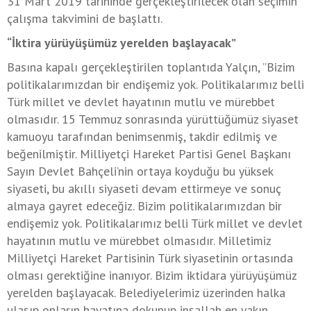
31 Mart 2019 tarihinde gerçekleştirilecek olan seçimin
çalışma takvimini de başlattı.
“İktira yürüyüşümüz yerelden başlayacak”
Basına kapalı gerçekleştirilen toplantıda Yalçın, ”Bizim
politikalarımızdan bir endişemiz yok. Politikalarımız belli
Türk millet ve devlet hayatının mutlu ve mürebbet
olmasıdır. 15 Temmuz sonrasında yürüttüğümüz siyaset
kamuoyu tarafından benimsenmiş, takdir edilmiş ve
beğenilmiştir. Milliyetçi Hareket Partisi Genel Başkanı
Sayın Devlet Bahçeli’nin ortaya koyduğu bu yüksek
siyaseti, bu akıllı siyaseti devam ettirmeye ve sonuç
almaya gayret edeceğiz. Bizim politikalarımızdan bir
endişemiz yok. Politikalarımız belli Türk millet ve devlet
hayatının mutlu ve mürebbet olmasıdır. Milletimiz
Milliyetçi Hareket Partisinin Türk siyasetinin ortasında
olması gerektiğine inanıyor. Bizim iktidara yürüyüşümüz
yerelden başlayacak. Belediyelerimiz üzerinden halka
ulaşıp onların hayatına dokunup inşallah en yakın