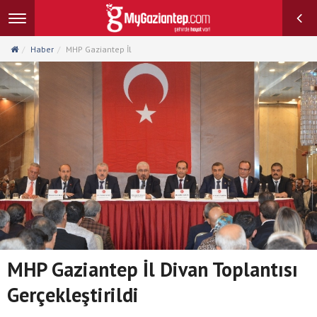
Toggle
navigation
Haber
MHP Gaziantep İl
MHP Gaziantep İl Divan Toplantısı
Gerçekleştirildi