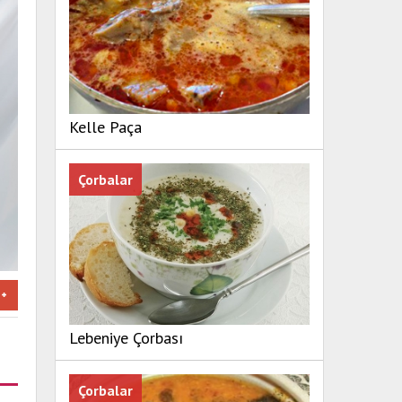
Kelle Paça
Çorbalar
Lebeniye Çorbası
Çorbalar