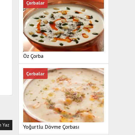
Çorbalar
Öz Çorba
Çorbalar
 Yaz
Yoğurtlu Dövme Çorbası