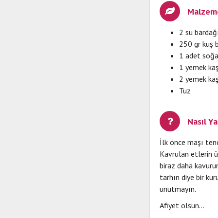
Malzeme
2 su bardağ
250 gr kuş 
1 adet soğ
1 yemek kaş
2 yemek kaş
Tuz
Nasıl Yap
İlk önce maşı tenc
Kavrulan etlerin ü
biraz daha kavurun
tarhın diye bir k
unutmayın.
Afiyet olsun...