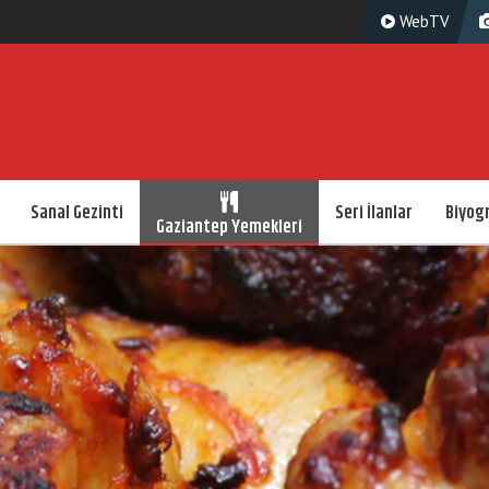
WebTV
Sanal Gezinti
Seri İlanlar
Biyogr
Gaziantep Yemekleri