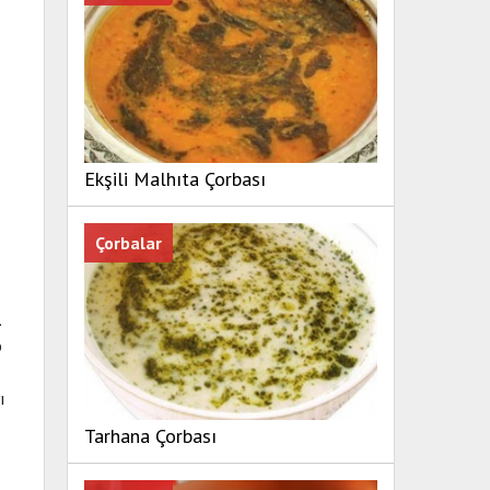
Ekşili Malhıta Çorbası
Çorbalar
.
p
ı
Tarhana Çorbası