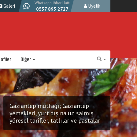
Whatsapp İhbar Hattı
Galeri
Üyelik
0537 893 2727
afiler
Diğer
Gaziantep mutfağı; Gaziantep
yemekleri, yurt dışına ün salmış
yöresel tarifler, tatlılar ve pastalar