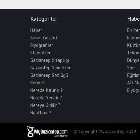
Kategoriler
Haber
Haber
En Yen
Sanal Gezinti
Ekono
Biyografiler
Kültü
Etkinlikler
Teknol
Gaziantep Kitaplığı
Dünya
Gaziantep Yemekleri
Spor
Gaziantep Sözlüğü
Eğitim
Rehber
Alt M
Nerede Kalınır ?
Biyogr
Nerede Yenilir ?
Nereye Gidilir ?
Ne Alınır ?
© Copyright MyGaziantep 2019