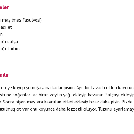
ler
ı maş (maş fasulyesi)
başı et
an
ığı salça
ığı tarhın
ılır
ereye koyup yumuşayana kadar pişirin. Ayrı bir tavada etleri kavurun
stüne soğanları ve biraz zeytin yağı ekleyip kavurun. Salçayı ekleyi
. Sonra pişen maşlara kavrulan etleri ekleyip biraz daha pişin. Bizde
urutulmuş ot var onu koyunca daha lezzetli oluyor. Tuzunu ayarlamay