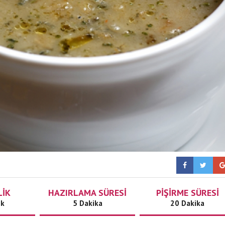
LİK
HAZIRLAMA SÜRESİ
PİŞİRME SÜRESİ
ik
5 Dakika
20 Dakika