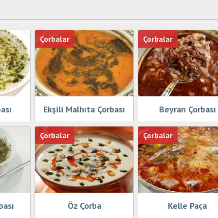
Çorbalar
Çorbalar
ası
Ekşili Malhıta Çorbası
Beyran Çorbası
Çorbalar
Çorbalar
bası
Öz Çorba
Kelle Paça