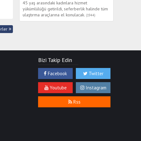
45 yaş arasındaki kadınlara hizmet
yükümlülüğü getirildi, seferberlik halinde tüm
ulaştırma araçlarına el konulacak.
(1944)
Türkiye ve İngiltere arasında imzalanan
erler
anlaşmaya göre; Türkiye, İngiltere'ye olan
240 milyon lira kredi borcunu ödemeyecek.
(1953)
Türk Hava Kuvvetleri'ne bağlı savaş uçakları
Kıbrıs'ta Rum mevzilerini bombaladı.
(1964)
Bizi Takip Edin
Vietnamlıların "Amerikan Savaşı" dediği
Vietnam savaşı başladı. Amerika Birleşik
Facebook
Twitter
Devletleri Kongresi Başkan'a Vietnam'a asker
yollama yetkisi verdi. ABD Kuzey Vietnam'a
Youtube
Instagram
karşı eyleme geçti. Başkan Lyndon Johnson
Kuzey Vietnam'da komünist rejime karşı bütün
Rss
önlemlerin alınacağını söyledi.
(1964)
Türkiye Yazarlar Birliği kuruldu.
(1978)
İki ASALA militanı Ankara Esenboğa
Havalimanı'na silahlı baskın düzenledi: 8 ölü,
72 yaralı. Militanlardan biri öldü, diğeri yaralı
yakalandı.
(1982)