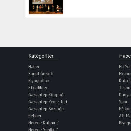
Kategoriler
Haber
Haber
En Yen
Sanal Gezinti
Ekono
Biyografiler
Kültü
Etkinlikler
Teknol
Gaziantep Kitaplığı
Dünya
Gaziantep Yemekleri
Spor
Gaziantep Sözlüğü
Eğitim
Rehber
Alt M
Nerede Kalınır ?
Biyogr
Nerede Yenilir ?