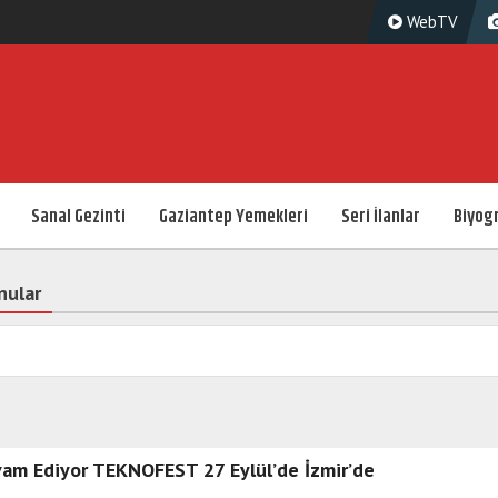
WebTV
Sanal Gezinti
Gaziantep Yemekleri
Seri İlanlar
Biyogr
nular
am Ediyor TEKNOFEST 27 Eylül’de İzmir’de