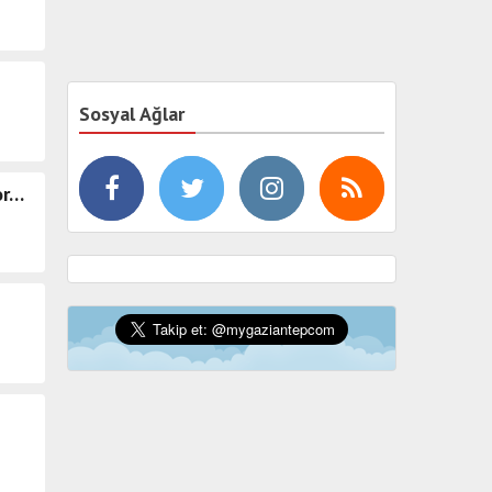
Sosyal Ağlar
or…