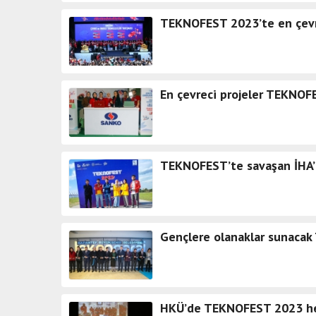
TEKNOFEST 2023’te en çevrec
En çevreci projeler TEKNOFE
TEKNOFEST’te savaşan İHA’d
Gençlere olanaklar sunacak 
HKÜ’de TEKNOFEST 2023 hey