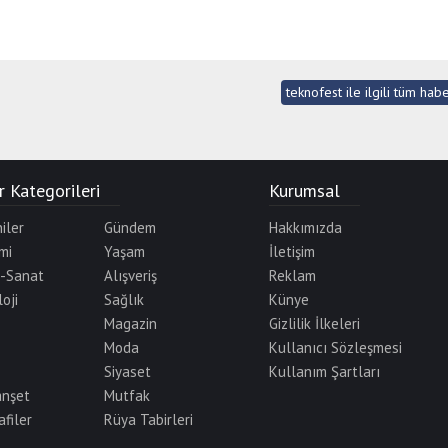
teknofest ile ilgili tüm hab
 Kategorileri
Kurumsal
iler
Gündem
Hakkımızda
mi
Yaşam
İletişim
r-Sanat
Alışveriş
Reklam
oji
Sağlık
Künye
Magazin
Gizlilik İlkeleri
Moda
Kullanıcı Sözleşmesi
Siyaset
Kullanım Şartları
anşet
Mutfak
afiler
Rüya Tabirleri