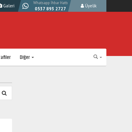
Whatsapp İhbar Hattı
Galeri
Üyelik
0537 893 2727
afiler
Diğer