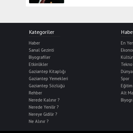
Kategoriler
Haber
Haber
En Yen
Sanal Gezinti
Ekono
Biyografiler
Kültü
Etkinlikler
Teknol
Gaziantep Kitaplığı
Dünya
Gaziantep Yemekleri
Spor
Gaziantep Sözlüğü
Eğitim
Rehber
Alt M
Nerede Kalınır ?
Biyogr
Nerede Yenilir ?
Nereye Gidilir ?
Ne Alınır ?