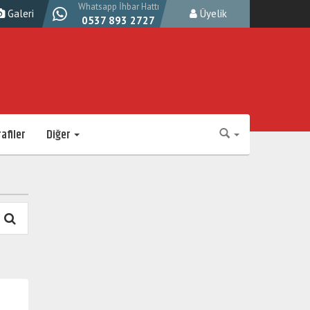
Whatsapp İhbar Hattı
Galeri
Üyelik
0537 893 2727
afiler
Diğer