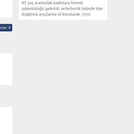
45 yaş arasındaki kadınlara hizmet
yükümlülüğü getirildi, seferberlik halinde tüm
ulaştırma araçlarına el konulacak.
(1944)
Türkiye ve İngiltere arasında imzalanan
berler
anlaşmaya göre; Türkiye, İngiltere'ye olan
240 milyon lira kredi borcunu ödemeyecek.
(1953)
Türk Hava Kuvvetleri'ne bağlı savaş uçakları
Kıbrıs'ta Rum mevzilerini bombaladı.
(1964)
Vietnamlıların "Amerikan Savaşı" dediği
Vietnam savaşı başladı. Amerika Birleşik
Devletleri Kongresi Başkan'a Vietnam'a asker
yollama yetkisi verdi. ABD Kuzey Vietnam'a
karşı eyleme geçti. Başkan Lyndon Johnson
Kuzey Vietnam'da komünist rejime karşı bütün
önlemlerin alınacağını söyledi.
(1964)
Türkiye Yazarlar Birliği kuruldu.
(1978)
İki ASALA militanı Ankara Esenboğa
Havalimanı'na silahlı baskın düzenledi: 8 ölü,
72 yaralı. Militanlardan biri öldü, diğeri yaralı
yakalandı.
(1982)