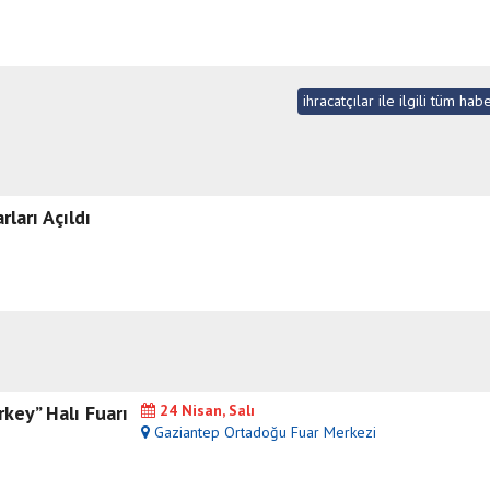
ihracatçılar ile ilgili tüm ha
arı Açıldı
key” Halı Fuarı
24 Nisan, Salı
Gaziantep Ortadoğu Fuar Merkezi