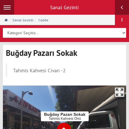
Sanal Gezinti
Toggle
navigation
Sanal Gezinti
Cadde
Buğday Pazarı Sokak
Tahmis Kahvesi Civarı -2