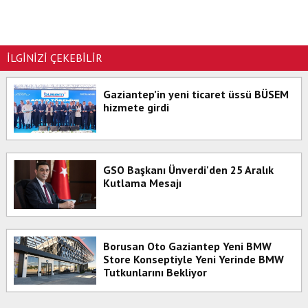
İLGİNİZİ ÇEKEBİLİR
Gaziantep’in yeni ticaret üssü BÜSEM
hizmete girdi
GSO Başkanı Ünverdi'den 25 Aralık
Kutlama Mesajı
Borusan Oto Gaziantep Yeni BMW
Store Konseptiyle Yeni Yerinde BMW
Tutkunlarını Bekliyor