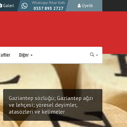
Whatsapp İhbar Hattı
Galeri
Üyelik
0537 893 2727
afiler
Diğer
Gaziantep sözlüğü; Gaziantep ağzı
ve lehçesi; yöresel deyimler,
atasözleri ve kelimeler