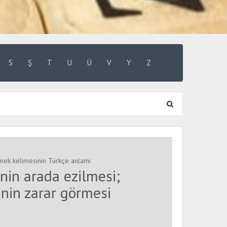
S
Ş
T
U
Ü
V
Y
Z
tmek kelimesinin Türkçe anlamı
inin arada ezilmesi;
inin zarar görmesi