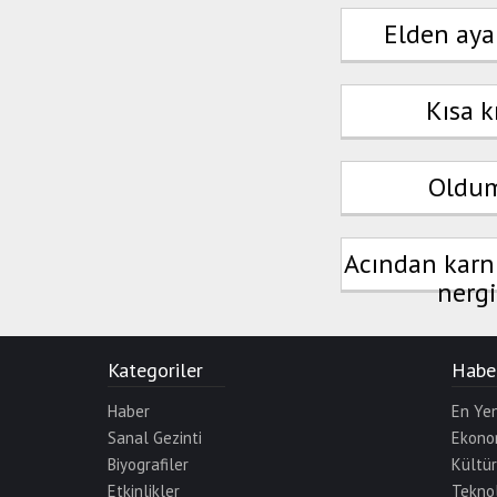
Elden aya
Kısa 
Oldum
Acından karnı
nergi
Kategoriler
Haber
Haber
En Yen
Sanal Gezinti
Ekono
Biyografiler
Kültü
Etkinlikler
Teknol