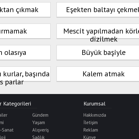
ktan çıkmak
Eşekten baltayı çekme
kırmamak
Mescit yapılmadan körl
dizilmek
 olasıya
Büyük başiyle
 kurlar, başında
Kalem atmak
s parlar
 Kategorileri
Kurumsal
iler
Gündem
Hakkımızda
mi
Yaşam
İletişim
r-Sanat
Alışveriş
Reklam
oji
Sağlık
Künye