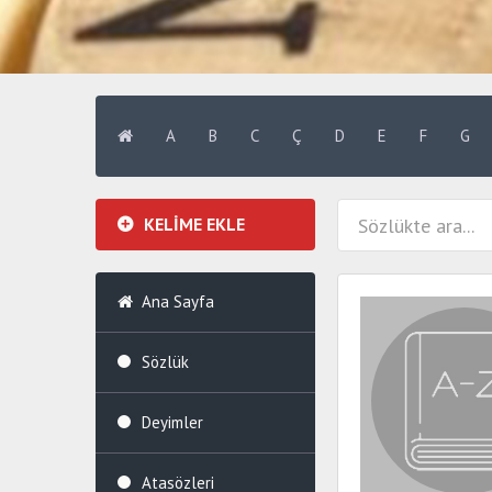
A
B
C
Ç
D
E
F
G
KELİME EKLE
Ana Sayfa
Sözlük
Deyimler
Atasözleri