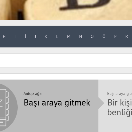
H
I
İ
J
K
L
M
N
O
Ö
P
R
Antep ağzı
Başı araya gi
Başı araya gitmek
Bir kiş
benliğ