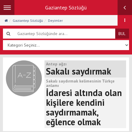
Gaziantep Sözlüğü
Toggle
navigation
Gaziantep Sözlüğü
Deyimler
BUL
Antep ağzı
Sakalı saydırmak
Sakalı saydırmak kelimesinin Türkçe
anlamı
İdaresi altında olan
kişilere kendini
saydırmamak,
eğlence olmak