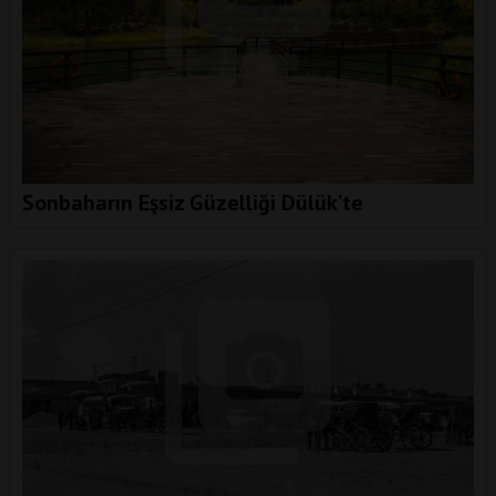
Sonbaharın Eşsiz Güzelliği Dülük’te