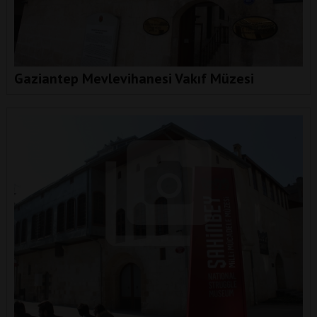
Gaziantep Mevlevihanesi Vakıf Müzesi