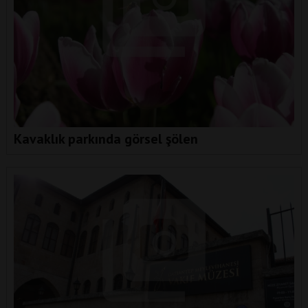
Kavaklık parkında görsel şölen