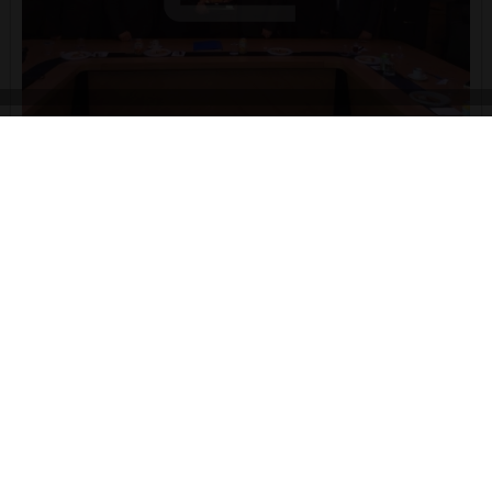
Fotoğraflarla Gaziantep Ticaret Odası