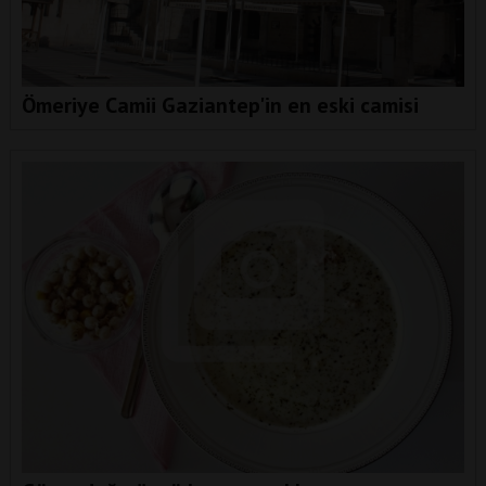
Ömeriye Camii Gaziantep'in en eski camisi