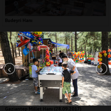
Budeyri Hanı
‹
›
Gaziantep Millet Hanı (28.09.2017)