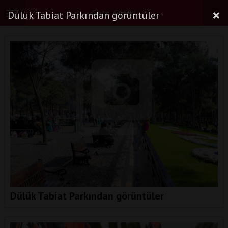
×
Foto Galeri
Dülük Tabiat Parkından görüntüler
Toggle
navigation
Dülük Tabiat Parkından görüntüler