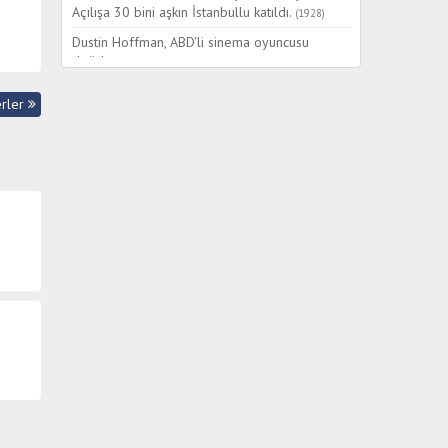
Açılışa 30 bini aşkın İstanbullu katıldı.
(1928)
Dustin Hoffman, ABD'li sinema oyuncusu
doğdu
(1937)
Japonya Pekin'i işgal etti.
(1937)
erler
Türkiye ve Yunanistan Avrupa Konseyi'ne kabul
edildi.
(1949)
Cengiz Topel, Pilot yüzbaşı.
(1964)
ABD Başkanı Richard M. Nixon, ''Watergate''
skandalının yarattığı kamuoyu baskısı sonucu
istifa etti. Nixon, istifa eden ilk ABD Başkanı
oldu. Başkanlık görevini yardımcısı Gerald
Ford devraldı.
(1974)
Kahramanmaraş katliamı davası sonuçlandı; 22
sanık ölüm cezasına çarptırıldı.
(1980)
TV 8 yayın hayatına başladı.
(1996)
İspanya'da kısa adı ETA olan Bask Yurdu ve
Özgürlüğü'nün komutanı Patxi Rementeria,
hazırladığı bombanın elinde patlaması sonucu
öldü.
(2000)