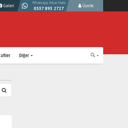
Whatsapp İhbar Hattı
Galeri
Üyelik
0537 893 2727
afiler
Diğer