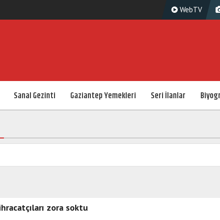
WebTV
Sanal Gezinti
Gaziantep Yemekleri
Seri İlanlar
Biyogr
 ihracatçıları zora soktu