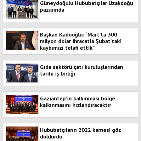
Güneydoğulu Hububatçılar Uzakdoğu
pazarında
Başkan Kadooğlu: “Mart’ta 300
milyon dolar ihracatla Şubat’taki
kaybımızı telafi ettik”
Gıda sektörü çatı kuruluşlarından
tarihi iş birliği
Gaziantep'in kalkınması bölge
kalkınmasını hızlandıracaktır
Hububatçıların 2022 karnesi göz
doldurdu