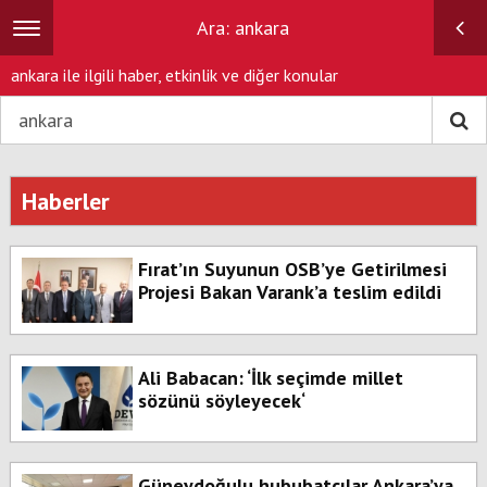
Ara: ankara
Toggle
navigation
ankara ile ilgili haber, etkinlik ve diğer konular
Haberler
Fırat’ın Suyunun OSB’ye Getirilmesi
Projesi Bakan Varank’a teslim edildi
Ali Babacan: ‘İlk seçimde millet
sözünü söyleyecek‘
Güneydoğulu hububatçılar Ankara’ya