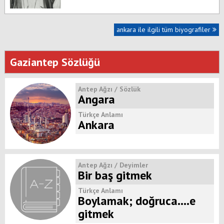
ankara ile ilgili tüm biyografiler
Gaziantep Sözlüğü
Antep Ağzı / Sözlük
Angara
Türkçe Anlamı
Ankara
Antep Ağzı / Deyimler
Bir baş gitmek
Türkçe Anlamı
Boylamak; doğruca....e
gitmek