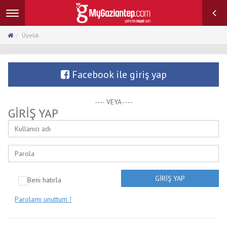
Toggle
navigation
Üyelik
Facebook ile giriş yap
---- VEYA ----
GİRİŞ YAP
GİRİŞ YAP
Beni hatırla
Parolamı unuttum !