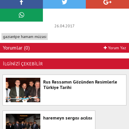
26.04.2017
gaziantpe hamam müzasi
Yorumlar (0)
Yorum Yaz
İLGİNİZİ ÇEKEBİLİR
Rus Ressamın Gözünden Resimlerle
Türkiye Tarihi
haremeyn sergısı acılısı