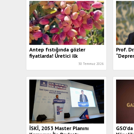
Antep fıstığında gözler
Prof. D
fiyatlarda! Üretici ilk
“Depre
açıklanacak rakamı bekliyor
sendrom
30 Temmuz 2026
İSKİ, 2053 Master Planını
GSO’da