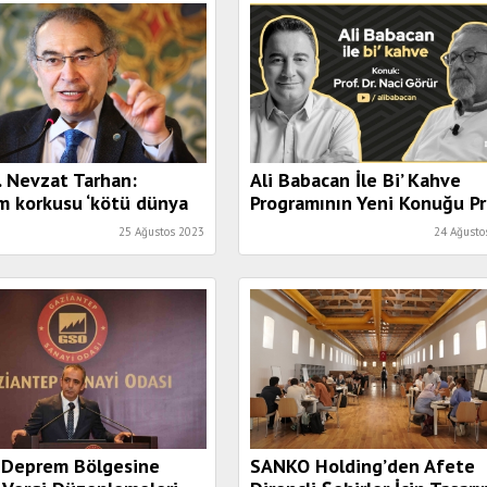
r. Nevzat Tarhan:
Ali Babacan İle Bi’ Kahve
m korkusu ‘kötü dünya
Programının Yeni Konuğu Pr
unu’ tetikliyor”
Dr. Naci Görür Oldu
25 Ağustos 2023
24 Ağusto
 Deprem Bölgesine
SANKO Holding’den Afete