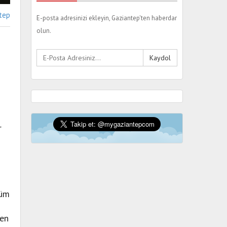
tep
E-posta adresinizi ekleyin, Gaziantep'ten haberdar
olun.
Kaydol
r
tüm
den