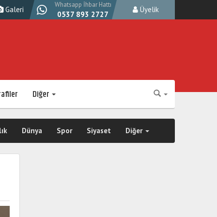
Whatsapp İhbar Hattı
Galeri
Üyelik
0537 893 2727
afiler
Diğer
lık
Dünya
Spor
Siyaset
Diğer