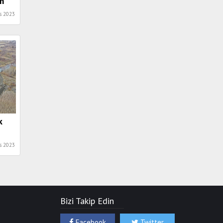
ım
s 2023
k
s 2023
Bizi Takip Edin
Facebook
Twitter