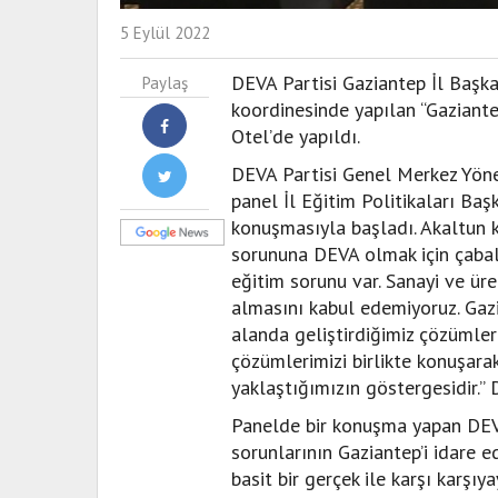
5 Eylül 2022
DEVA Partisi Gaziantep İl Başkan
Paylaş
koordinesinde yapılan “Gaziante
Otel’de yapıldı.
DEVA Partisi Genel Merkez Yön
panel İl Eğitim Politikaları Ba
konuşmasıyla başladı. Akaltun 
sorununa DEVA olmak için çabala
eğitim sorunu var. Sanayi ve ür
almasını kabul edemiyoruz. Gaz
alanda geliştirdiğimiz çözümler
çözümlerimizi birlikte konuşara
yaklaştığımızın göstergesidir.” 
Panelde bir konuşma yapan DEVA
sorunlarının Gaziantep’i idare 
basit bir gerçek ile karşı karşı