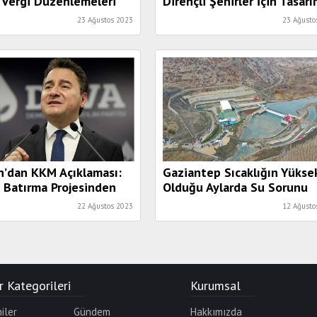
 Vergi Düzenlemeleri
Dirençli Şehirler İçin Tasar
dı
Kültürüne Destek
23 Ağustos 2023
23 Ağusto
n’dan KKM Açıklaması:
Gaziantep Sıcaklığın Yükse
i Batırma Projesinden
Olduğu Aylarda Su Sorunu
abası Olumlu. Ancak
Yaşamayacak
22 Ağustos 2023
12 Ağusto
rdoğan’da bu İradeyi
orum”
 Kategorileri
Kurumsal
iler
Gündem
Hakkımızda