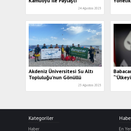
Kamuoyu İle Paylaştı
Yönelik
Anlatıl
24 Ağustos 2023
Akdeniz Üniversitesi Su Altı
Babaca
Topluluğu’nun Gönüllü
“’Ülkey
Çalışmalarına Europcar
Çıkma Ç
23 Ağustos 2023
Türkiye’den Destek
Sayın E
Görmüy
Kategoriler
Haber
Haber
En Yen