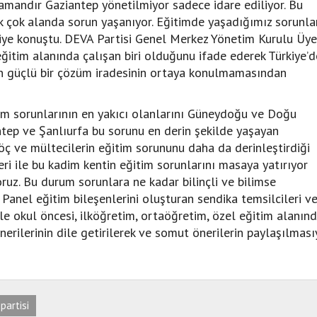
amandır Gaziantep yönetilmiyor sadece idare ediliyor. Bu
k çok alanda sorun yaşanıyor. Eğitimde yaşadığımız sorunla
 Diye konuştu. DEVA Partisi Genel Merkez Yönetim Kurulu Üye
eğitim alanında çalışan biri olduğunu ifade ederek Türkiye’d
n güçlü bir çözüm iradesinin ortaya konulmamasından
tim sorunlarının en yakıcı olanlarını Güneydoğu ve Doğu
tep ve Şanlıurfa bu sorunu en derin şekilde yaşayan
 göç ve mültecilerin eğitim sorununu daha da derinleştirdiği
i ile bu kadim kentin eğitim sorunlarını masaya yatırıyor
ruz. Bu durum sorunlara ne kadar bilinçli ve bilimse
. Panel eğitim bileşenlerini oluşturan sendika temsilcileri v
le okul öncesi, ilköğretim, ortaöğretim, özel eğitim alanın
erilerinin dile getirilerek ve somut önerilerin paylaşılması
partisi