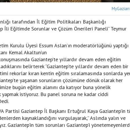
MyGazian
lığı tarafından İl Eğitim Politikaları Başkanlığı
p İli Eğitimde Sorunlar ve Çözüm Önerileri Paneli” Teymur
etim Kurulu Üyesi Essum Aslan’ın moderatörlüğünü yaptığı
şkanı Kemal Akaltun’un
konuşmasında Gaziantep’te yıllardır devam eden eğitim
dıklarını belirterek “Gaziantep’te yıllardır devam eden bir
etimi rekorlar kıran kentin eğitim sıralamasında sonlarda ye
iantep’te yaşanan sorunların çözümüne dönük olarak her
imize bugün eğitim alanını da katıyor buna yönelik
k yapmak istiyoruz. Bu panel soruna ne kadar ciddi
Dedi.
 Partisi Gaziantep İl Başkanı Ertuğrul Kaya Gaziantep’in 
edenlerden kaynaklandığını vurgulayarak,” Aslında yalın ve
yayız. Gaziantep’in tüm sorunları Gaziantep’i yönetemeyenler