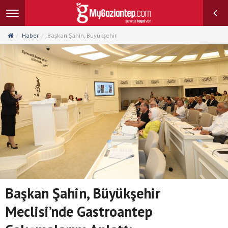
Toggle
navigation
Haber
Başkan Şahin, Büyükşehir
Başkan Şahin, Büyükşehir
Meclisi’nde Gastroantep