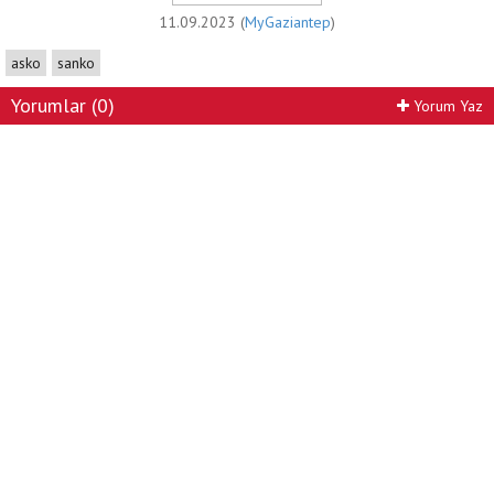
11.09.2023 (
MyGaziantep
)
asko
sanko
Yorumlar (0)
Yorum Yaz