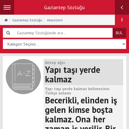
Gaziantep Sözlüğü
Toggle
navigation
Gaziantep Sözlüğü
Atasözleri
BUL
Antep ağzı
Yapı taşı yerde
kalmaz
Yapı taşı yerde kalmaz kelimesinin
Türkçe anlamı
Becerikli, elinden iş
gelen kimse boşta
kalmaz. Ona her
zaman iş verilir. Bir