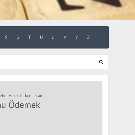
S
Ş
T
U
Ü
V
Y
Z
limesinin Türkçe anlamı
nu Ödemek