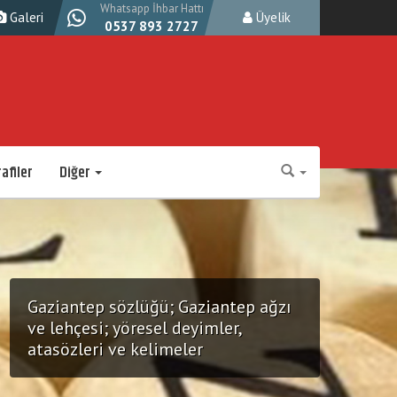
Whatsapp İhbar Hattı
Galeri
Üyelik
0537 893 2727
afiler
Diğer
Gaziantep sözlüğü; Gaziantep ağzı
ve lehçesi; yöresel deyimler,
atasözleri ve kelimeler