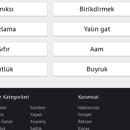
nıksı
Birikdirmek
zlama
Yalın gat
ıfır
Aam
tlük
Buyruk
 Kategorileri
Kurumsal
iler
Gündem
Hakkımızda
mi
Yaşam
İletişim
r-Sanat
Alışveriş
Reklam
oji
Sağlık
Künye