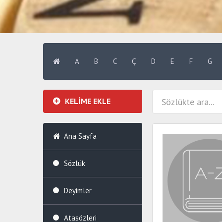
A
B
C
Ç
D
E
F
G
KELİME EKLE
Ana Sayfa
Sözlük
Deyimler
Atasözleri