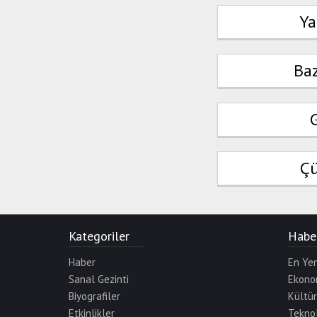
Ya
Ba
G
Çü
Kategoriler
Haber
Haber
En Yen
Sanal Gezinti
Ekono
Biyografiler
Kültü
Etkinlikler
Teknol