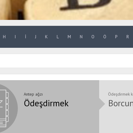
H
I
İ
J
K
L
M
N
O
Ö
P
R
Antep ağzı
Ödeşdirmek ke
Ödeşdirmek
Borcu