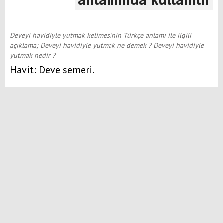
Deveyi havidiyle yutmak kelimesinin Türkçe anlamı ile ilgili
açıklama; Deveyi havidiyle yutmak ne demek ? Deveyi havidiyle
yutmak nedir ?
Havit: Deve semeri.