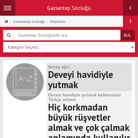
Gaziantep Sözlüğü
Toggle
navigation
Gaziantep Sözlüğü
Deyimler
BUL
Antep ağzı
Deveyi havidiyle
yutmak
Deveyi havidiyle yutmak kelimesinin
Türkçe anlamı
Hiç korkmadan
büyük rüşvetler
almak ve çok çalmak
anlamında kullanılır