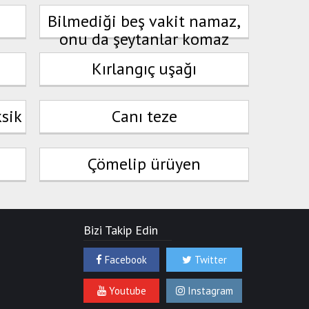
Bilmediği beş vakit namaz,
onu da şeytanlar komaz
Kırlangıç uşağı
ksik
Canı teze
Çömelip ürüyen
Bizi Takip Edin
Facebook
Twitter
Youtube
Instagram