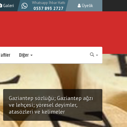
Whatsapp İhbar Hattı
Galeri
Üyelik
0537 893 2727
afiler
Diğer
Gaziantep sözlüğü; Gaziantep ağzı
ve lehçesi; yöresel deyimler,
atasözleri ve kelimeler