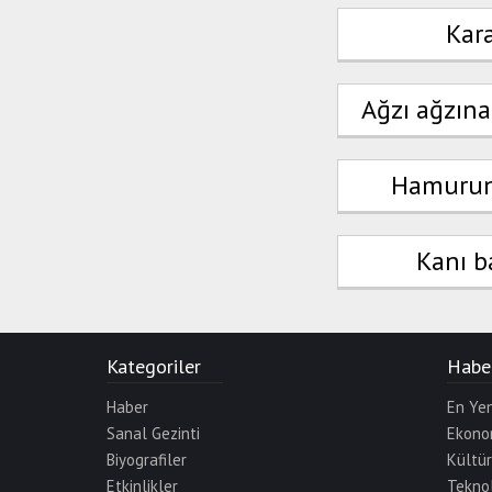
Kar
Ağzı ağzın
Hamurun
Kanı b
Kategoriler
Haber
Haber
En Yen
Sanal Gezinti
Ekono
Biyografiler
Kültü
Etkinlikler
Teknol