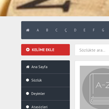
A
B
C
Ç
D
E
F
G
KELİME EKLE
Ana Sayfa
Sözlük
Deyimler
Atasözleri