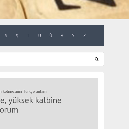
S
Ş
T
U
Ü
V
Y
Z
m kelimesinin Türkçe anlamı
ne, yüksek kalbine
yorum