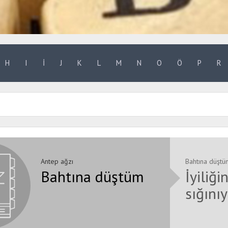
H
I
İ
J
K
L
M
N
O
Ö
P
R
Antep ağzı
Bahtına düştü
Bahtına düştüm
İyiliği
sığını