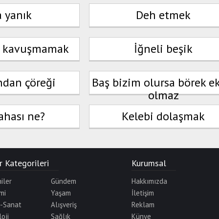
a yanık
Deh etmek
a kavuşmamak
İğneli beşik
dan çöreği
Baş bizim olursa börek e
olmaz
ahası ne?
Kelebi dolaşmak
 Kategorileri
Kurumsal
iler
Gündem
Hakkımızda
mi
Yaşam
İletişim
r-Sanat
Alışveriş
Reklam
oji
Sağlık
Künye