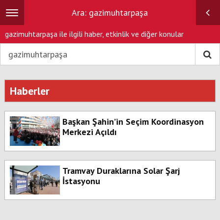
Ara: gazimuhtarpaşa
Toggle
navigation
gazimuhtarpaşa ile ilgili haber, etkinlik ve diğer konular
Haberler
Başkan Şahin’in Seçim Koordinasyon
Merkezi Açıldı
Tramvay Duraklarına Solar Şarj
İstasyonu