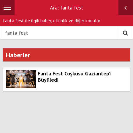
Ara: fanta fest
Toggle
navigation
fanta fest ile ilgili haber, etkinlik ve diğer konular
Haberler
Fanta Fest Coşkusu Gaziantep’i
Büyüledi